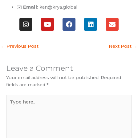
✉️
Email:
kan@krya.global
I
Y
F
L
E
n
o
a
i
n
s
u
c
n
v
t
t
e
k
e
a
u
b
e
l
←
Previous Post
Next Post
→
g
b
o
d
o
r
e
o
i
p
a
k
n
e
Leave a Comment
m
Your email address will not be published.
Required
fields are marked
*
Type
here..